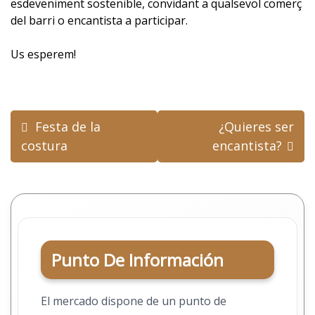
esdeveniment sostenible, convidant a qualsevol comerç
del barri o encantista a participar.
Us esperem!
Navegación
Festa de la
¿Quieres ser
de
costura
encantista?
entradas
Punto De Información
El mercado dispone de un punto de