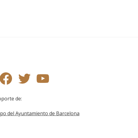
tagram
Facebook
X (Twitter)
YouTube
oporte de: