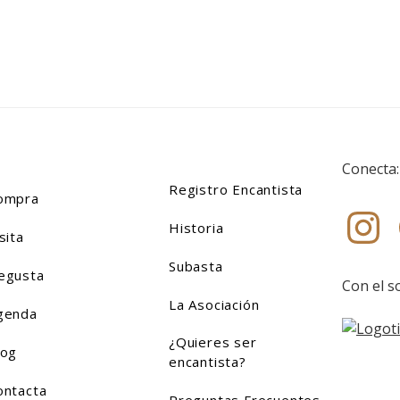
Conecta:
Ins
Registro Encantista
ompra
Historia
sita
Subasta
egusta
Con el s
La Asociación
genda
¿Quieres ser
log
encantista?
ontacta
Preguntas Frecuentes