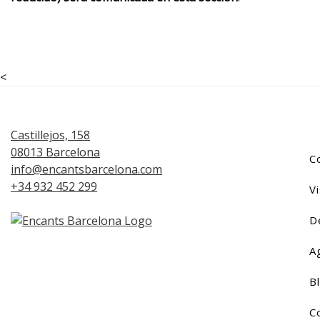
<
Castillejos, 158
08013 Barcelona
C
info@encantsbarcelona.com
+34 932 452 299
Vi
D
A
B
C