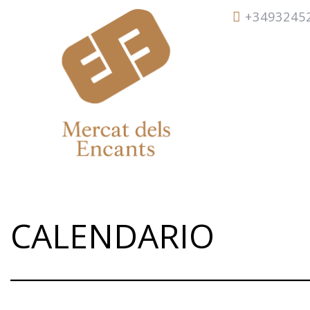
Skip
+3493245
to
content
VISITA
CALENDARIO