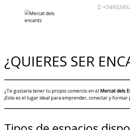
Skip
+3493245
to
content
VISITA
¿QUIERES SER ENC
¿Te gustaría tener tu propio comercio en el
Mercat dels E
¡Este es el lugar ideal para emprender, conectar y formar
Tipos de espacios dispo