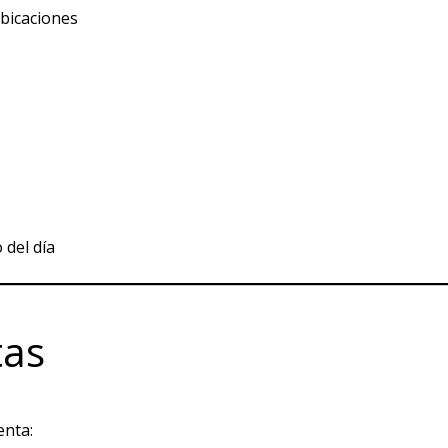
ubicaciones
 del día
tas
enta: