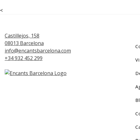
<
Castillejos, 158
08013 Barcelona
C
info@encantsbarcelona.com
+34 932 452 299
Vi
D
A
B
C
C