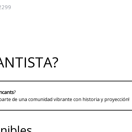
2299
DEGUSTA
VENDEDORES
CALENDARIO
ANTISTA?
ncants
?
 parte de una comunidad vibrante con historia y proyección!
nibles