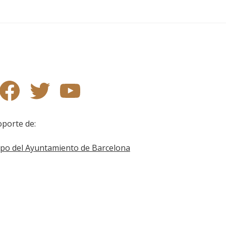
tagram
Facebook
X (Twitter)
YouTube
oporte de: