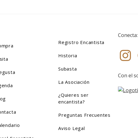
Conecta:
Ins
Registro Encantista
ompra
Historia
sita
Subasta
egusta
Con el s
La Asociación
genda
¿Quieres ser
log
encantista?
ontacta
Preguntas Frecuentes
alendario
Aviso Legal