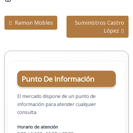
Navegación
Ramon Mobles
Suministros Castro
de
López
entradas
Punto De Información
El mercado dispone de un punto de
información para atender cualquier
consulta.
Horario de atención